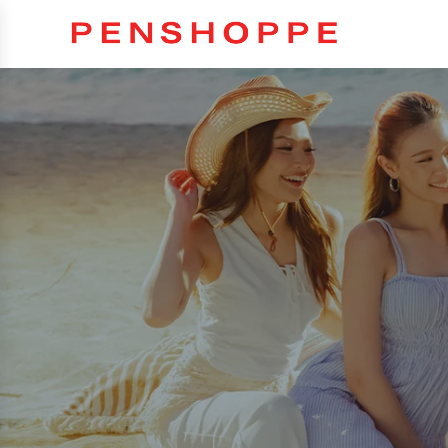
ข้าม
ไป
ยัง
เนื้อหา