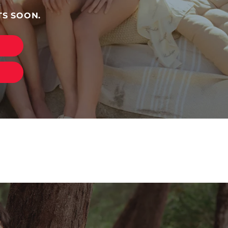
S SOON.
E